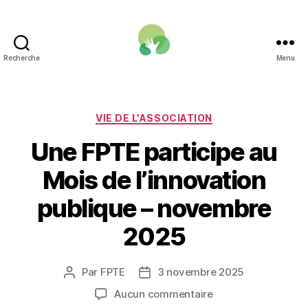
Recherche
Menu
Une
Fonction
publique
pour
Catégories
VIE DE L'ASSOCIATION
la
Une FPTE participe au
transition
écologique
Mois de l’innovation
publique – novembre
2025
Par
FPTE
3 novembre 2025
Auteur
Date
de
de
sur
Aucun commentaire
l’article
l’article