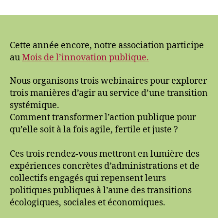
Une
FPTE
participe
au
Mois
Cette année encore, notre association participe
de
au
Mois de l’innovation publique.
l’innovation
publique
Nous organisons trois webinaires pour explorer
–
trois manières d’agir au service d’une transition
novembre
systémique.
2025
Comment transformer l’action publique pour
qu’elle soit à la fois agile, fertile et juste ?
Ces trois rendez-vous mettront en lumière des
expériences concrètes d’administrations et de
collectifs engagés qui repensent leurs
politiques publiques à l’aune des transitions
écologiques, sociales et économiques.