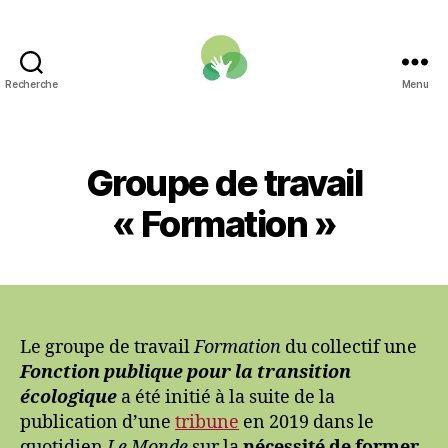
Recherche
Menu
Une
Fonction
publique
pour
Groupe de travail
la
transition
« Formation »
écologique
Le groupe de travail
Formation
du collectif une
Fonction publique pour la transition
écologique
a été initié à la suite de la
publication d’une
tribune
en 2019 dans le
quotidien
Le Monde
sur la
nécessité de former