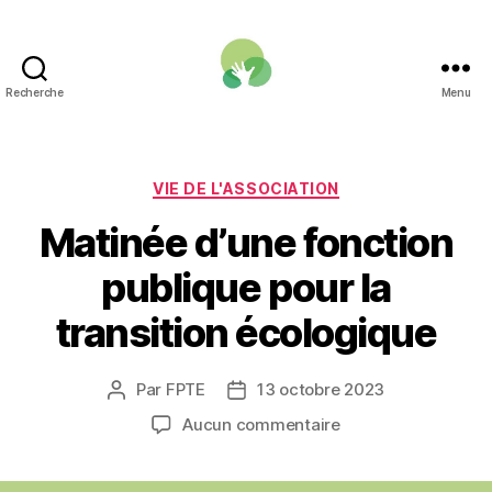
Recherche
Menu
Une
Fonction
publique
pour
Catégories
VIE DE L'ASSOCIATION
la
Matinée d’une fonction
transition
écologique
publique pour la
transition écologique
Par
FPTE
13 octobre 2023
Auteur
Date
de
de
sur
Aucun commentaire
l’article
l’article
Matinée
d’une