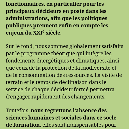
fonctionnaires, en particulier pour les
et
principaux décideurs en poste dans les
Une
administrations, afin que les politiques
Fonction
publique
publiques prennent enfin en compte les
pour
e
enjeux du XXI
siècle.
la
transition
Sur le fond, nous sommes globalement satisfaits
écologique
par le programme théorique qui intègre les
à
fondements énergétiques et climatiques, ainsi
la
que ceux de la protection de la biodiversité et
suite
de la consommation des ressources. La visite de
de
la
terrain et le temps de déclinaison dans le
présentation
service de chaque décideur formé permettra
du
d’engager rapidement des changements.
plan
de
Toutefois,
nous regrettons l’absence des
formation
sciences humaines et sociales dans ce socle
des
de formation,
elles sont indispensables pour
hauts-