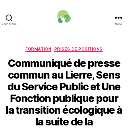
Recherche
Menu
Une
Fonction
publique
pour
Catégories
FORMATION
PRISES DE POSITIONS
la
Communiqué de presse
transition
écologique
commun au Lierre, Sens
du Service Public et Une
Fonction publique pour
la transition écologique à
la suite de la