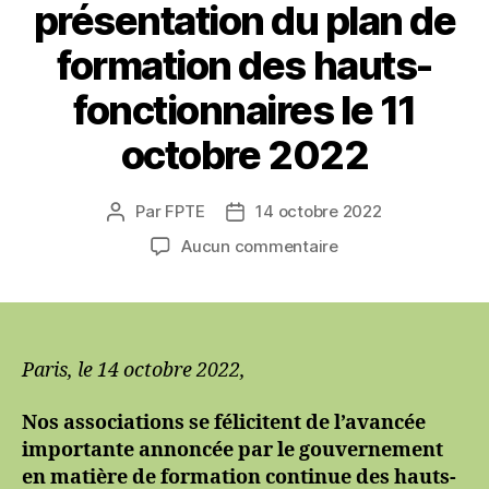
présentation du plan de
formation des hauts-
fonctionnaires le 11
octobre 2022
Par
FPTE
14 octobre 2022
Auteur
Date
de
de
sur
Aucun commentaire
l’article
l’article
Communiqué
de
presse
commun
au
Paris, le 14 octobre 2022,
Lierre,
Sens
Nos associations se félicitent de l’avancée
du
importante annoncée par le gouvernement
Service
en matière de formation continue des hauts-
Public