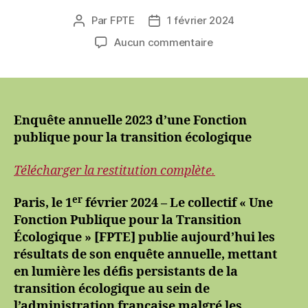
Par
FPTE
1 février 2024
Auteur
Date
de
de
sur
Aucun commentaire
l’article
l’article
La
transition
écologique
dans
l’administration
Enquête annuelle 2023 d’une Fonction
française
publique pour la transition écologique
:
des
Télécharger la restitution complète.
résultats
préoccupants
er
Paris, le 1
février 2024 – Le collectif « Une
malgré
Fonction Publique pour la Transition
les
Écologique » [FPTE] publie aujourd’hui les
annonces
résultats de son enquête annuelle, mettant
gouvernementales
en lumière les défis persistants de la
transition écologique au sein de
l’administration française malgré les