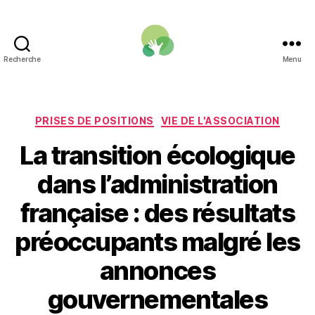
Recherche
Menu
Une
Fonction
publique
pour
Catégories
PRISES DE POSITIONS
VIE DE L'ASSOCIATION
la
La transition écologique
transition
écologique
dans l’administration
française : des résultats
préoccupants malgré les
annonces
gouvernementales