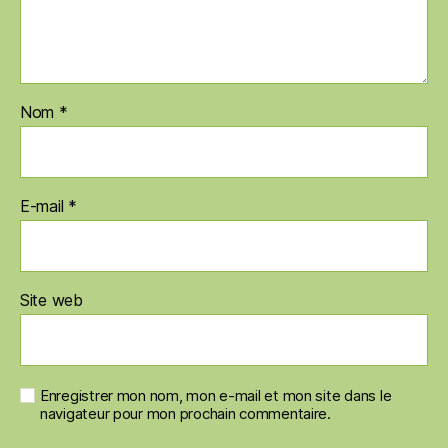
Nom
*
E-mail
*
Site web
Enregistrer mon nom, mon e-mail et mon site dans le
navigateur pour mon prochain commentaire.