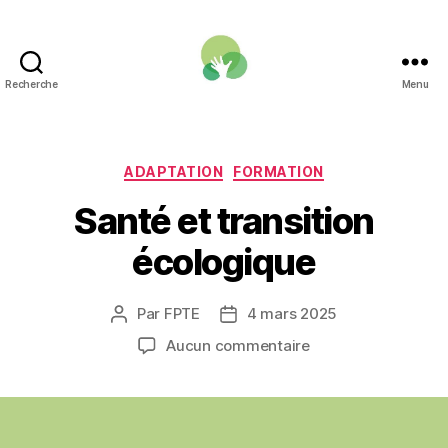
Recherche
Menu
Une
Fonction
publique
pour
Catégories
ADAPTATION
FORMATION
la
Santé et transition
transition
écologique
écologique
Par
FPTE
4 mars 2025
Auteur
Date
de
de
sur
Aucun commentaire
l’article
l’article
Santé
et
transition
écologique