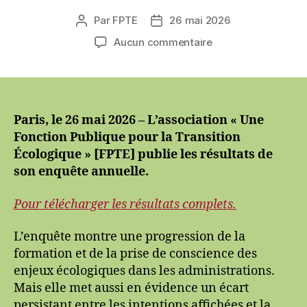
Par
FPTE
26 mai 2026
Auteur
Date
de
de
sur
Aucun commentaire
l’article
l’article
Enquête
Annuelle
2025.
Transition
écologique
Paris, le 26 mai 2026 – L’association « Une
dans
Fonction Publique pour la Transition
la
Écologique » [FPTE] publie les résultats de
fonction
son enquête annuelle.
publique :
des
Pour télécharger les résultats complets.
agents
engagés,
L’enquête montre une progression de la
mais
formation et de la prise de conscience des
empêchés
d’agir
enjeux écologiques dans les administrations.
Mais elle met aussi en évidence un écart
persistant entre les intentions affichées et la