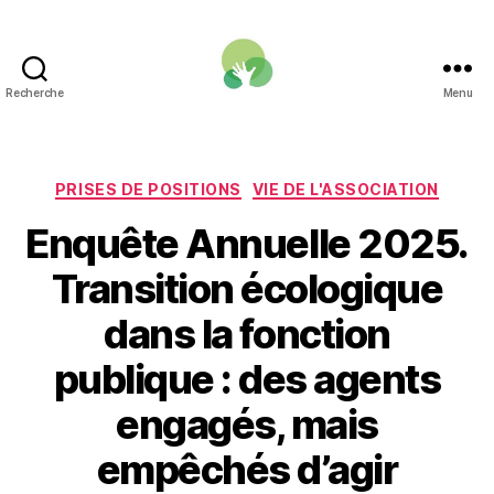
Recherche
Menu
Une
Fonction
publique
pour
Catégories
PRISES DE POSITIONS
VIE DE L'ASSOCIATION
la
Enquête Annuelle 2025.
transition
écologique
Transition écologique
dans la fonction
publique : des agents
engagés, mais
empêchés d’agir