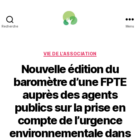
Recherche
Menu
Une
Fonction
publique
pour
Catégories
VIE DE L'ASSOCIATION
la
Nouvelle édition du
transition
écologique
baromètre d’une FPTE
auprès des agents
publics sur la prise en
compte de l’urgence
environnementale dans