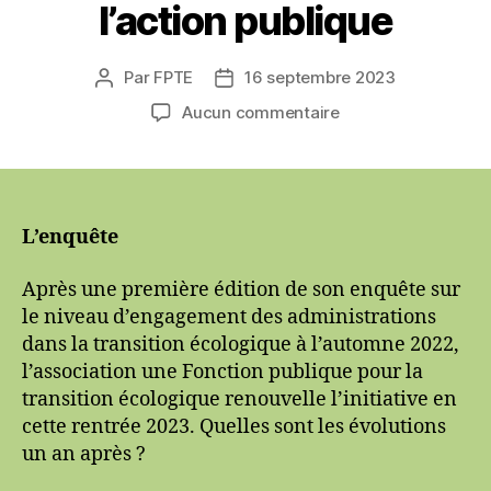
l’action publique
Par
FPTE
16 septembre 2023
Auteur
Date
de
de
sur
Aucun commentaire
l’article
l’article
Nouvelle
édition
du
baromètre
d’une
L’enquête
FPTE
auprès
Après une première édition de son enquête sur
des
le niveau d’engagement des administrations
agents
dans la transition écologique à l’automne 2022,
publics
l’association une Fonction publique pour la
sur
transition écologique renouvelle l’initiative en
la
cette rentrée 2023. Quelles sont les évolutions
prise
en
un an après ?
compte