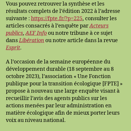
de
Vous pouvez retrouver la synthèse et les
l’urgence
résultats complets de l’édition 2022 à l’adresse
environnementale
suivante :
https://fpte.fr/?p=225
, consulter les
dans
articles consacrés à l’enquête par
Acteurs
l’action
publics
,
AEF Info
ou notre tribune à ce sujet
publique
dans
Libération
ou notre article dans la revue
Esprit
.
A l’occasion de la semaine européenne du
développement durable (18 septembre au 8
octobre 2023), l’association « Une Fonction
publique pour la transition écologique [FPTE] »
propose à nouveau une large enquête visant à
recueillir l’avis des agents publics sur les
actions menées par leur administration en
matière écologique afin de mieux porter leurs
voix au niveau national.