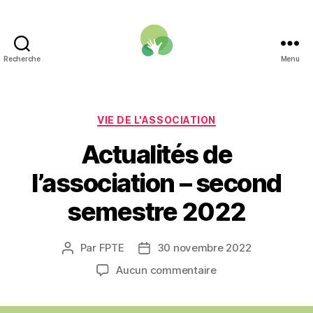
Recherche
Menu
Une
Fonction
publique
pour
Catégories
VIE DE L'ASSOCIATION
la
Actualités de
transition
écologique
l’association – second
semestre 2022
Par
FPTE
30 novembre 2022
Auteur
Date
de
de
sur
Aucun commentaire
l’article
l’article
Actualités
de