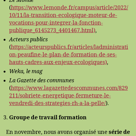
Le Monde
(
https://www.lemonde.fr/campus/article/2022/
10/11/la-transition-ecologique-moteur-de-
vocations-pour-integrer-la-fonction-
publique_6145273_4401467.html)
,
Acteurs publics
(
https://acteurspublics.fr/articles/ladministrati
on-peaufine-le-plan-de-formation-de-ses-
hauts-cadres-aux-enjeux-ecologiques)
,
Weka, le mag
La Gazette des communes
(
https://www.lagazettedescommunes.com/829
211/sobriete-energetique-fermeture-le-
vendredi-des-strategies-rh-a-la-pelle/
).
Groupe de travail formation
En novembre, nous avons organisé une
série de