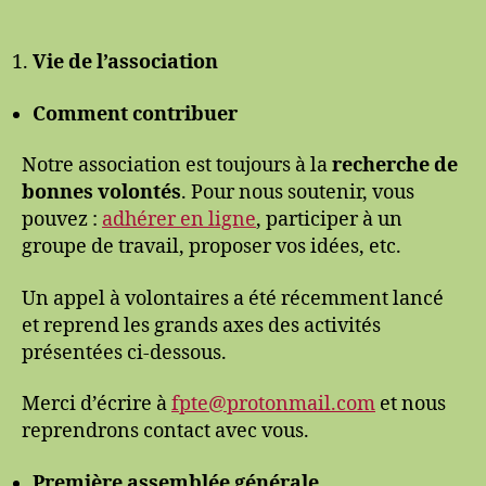
l’association
–
second
Vie de l’association
semestre
2022
Comment contribuer
Notre association est toujours à la
recherche de
bonnes volontés
. Pour nous soutenir, vous
pouvez :
adhérer en ligne
, participer à un
groupe de travail, proposer vos idées, etc.
Un appel à volontaires a été récemment lancé
et reprend les grands axes des activités
présentées ci-dessous.
Merci d’écrire à
fpte@protonmail.com
et nous
reprendrons contact avec vous.
Première assemblée générale