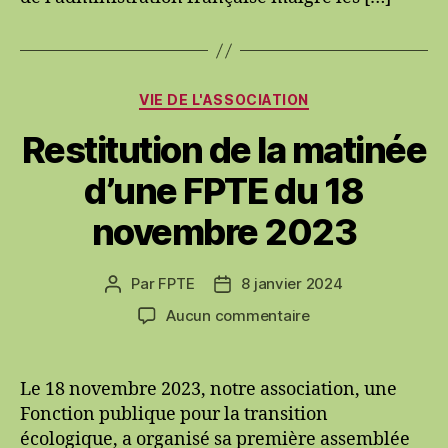
annonces
gouvernementales
Catégories
VIE DE L'ASSOCIATION
Restitution de la matinée
d’une FPTE du 18
novembre 2023
Par
FPTE
8 janvier 2024
Auteur
Date
de
de
sur
Aucun commentaire
l’article
l’article
Restitution
de
la
Le 18 novembre 2023, notre association, une
matinée
Fonction publique pour la transition
d’une
écologique, a organisé sa première assemblée
FPTE