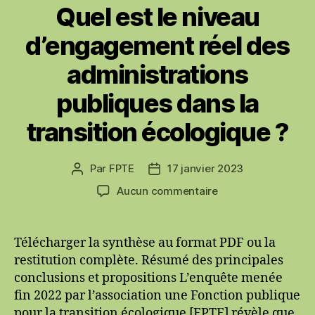
Quel est le niveau
dans
l’action
d’engagement réel des
publique
administrations
publiques dans la
transition écologique ?
Par
FPTE
17 janvier 2023
Auteur
Date
de
de
sur
Aucun commentaire
l’article
l’article
Quel
est
le
Télécharger la synthèse au format PDF ou la
niveau
restitution complète. Résumé des principales
d’engagement
conclusions et propositions L’enquête menée
réel
fin 2022 par l’association une Fonction publique
des
pour la transition écologique [FPTE] révèle que,
administrations