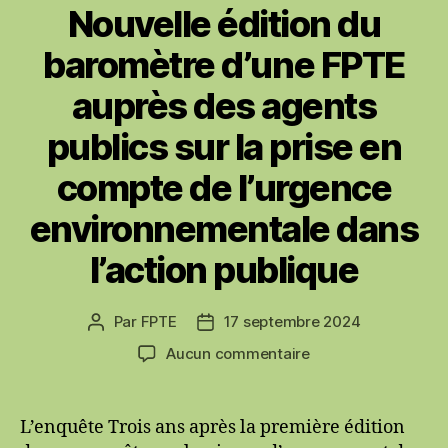
Nouvelle édition du
baromètre d’une FPTE
auprès des agents
publics sur la prise en
compte de l’urgence
environnementale dans
l’action publique
Par
FPTE
17 septembre 2024
Auteur
Date
de
de
sur
Aucun commentaire
l’article
l’article
Nouvelle
édition
du
L’enquête Trois ans après la première édition
baromètre