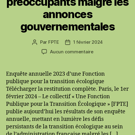
préoccupants malgré les
annonces
gouvernementales
Par
FPTE
1 février 2024
Auteur
Date
de
de
sur
Aucun commentaire
l’article
l’article
La
transition
écologique
Enquête annuelle 2023 d’une Fonction
dans
publique pour la transition écologique
l’administration
Télécharger la restitution complète. Paris, le 1er
française
février 2024 – Le collectif « Une Fonction
:
Publique pour la Transition Écologique » [FPTE]
des
publie aujourd’hui les résultats de son enquête
résultats
préoccupants
annuelle, mettant en lumière les défis
malgré
persistants de la transition écologique au sein
les
de l’administration française malgré les […]