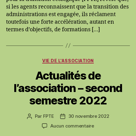
si les agents reconnaissent que la transition des
publiques
dans
administrations est engagée, ils réclament
la
toutefois une forte accélération, autant en
transition
termes d’objectifs, de formations […]
écologique
?
Catégories
VIE DE L'ASSOCIATION
Actualités de
l’association – second
semestre 2022
Par
FPTE
30 novembre 2022
Auteur
Date
de
de
sur
Aucun commentaire
l’article
l’article
Actualités