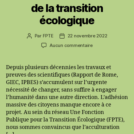
de la transition
écologique
Par
FPTE
22 novembre 2022
Auteur
Date
de
de
sur
Aucun commentaire
l’article
l’article
Webinaires
et
ressources
Depuis plusieurs décennies les travaux et
sur
preuves des scientifiques (Rapport de Rome,
les
GIEC, IPBES) s’accumulent sur l’urgente
récits
nécessité de changer, sans suffire à engager
de
l’humanité dans une autre direction. L’adhésion
la
massive des citoyens manque encore à ce
transition
écologique
projet. Au sein du réseau Une Fonction
Publique pour la Transition Écologique (FPTE),
nous sommes convaincus que l’acculturation