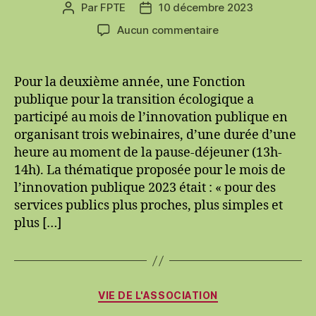
Par
FPTE
10 décembre 2023
Auteur
Date
de
de
sur
Aucun commentaire
l’article
l’article
Webinaires
et
ressources
Pour la deuxième année, une Fonction
sur
publique pour la transition écologique a
la
participé au mois de l’innovation publique en
transition
organisant trois webinaires, d’une durée d’une
écologique
heure au moment de la pause-déjeuner (13h-
dans
14h). La thématique proposée pour le mois de
les
fonctions
l’innovation publique 2023 était : « pour des
publiques
services publics plus proches, plus simples et
plus […]
Catégories
VIE DE L'ASSOCIATION