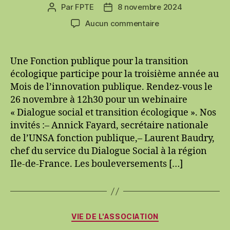
Par
FPTE
8 novembre 2024
Auteur
Date
de
de
sur
Aucun commentaire
l’article
l’article
Webinaire
sur
le
Une Fonction publique pour la transition
dialogue
écologique participe pour la troisième année au
social
Mois de l’innovation publique. Rendez-vous le
et
26 novembre à 12h30 pour un webinaire
la
« Dialogue social et transition écologique ». Nos
transition
invités :– Annick Fayard, secrétaire nationale
écologique
de l’UNSA fonction publique,– Laurent Baudry,
chef du service du Dialogue Social à la région
Ile-de-France. Les bouleversements […]
Catégories
VIE DE L'ASSOCIATION