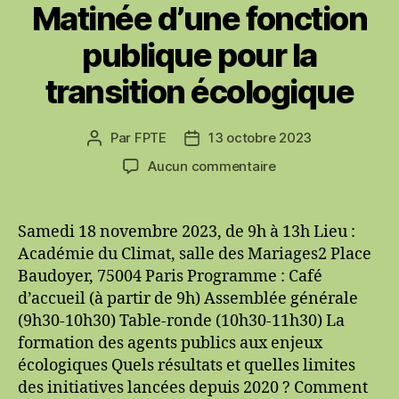
Matinée d’une fonction
publique pour la
transition écologique
Par
FPTE
13 octobre 2023
Auteur
Date
de
de
sur
Aucun commentaire
l’article
l’article
Matinée
d’une
fonction
Samedi 18 novembre 2023, de 9h à 13h Lieu :
publique
Académie du Climat, salle des Mariages2 Place
pour
Baudoyer, 75004 Paris Programme : Café
la
d’accueil (à partir de 9h) Assemblée générale
transition
(9h30-10h30) Table-ronde (10h30-11h30) La
écologique
formation des agents publics aux enjeux
écologiques Quels résultats et quelles limites
des initiatives lancées depuis 2020 ? Comment