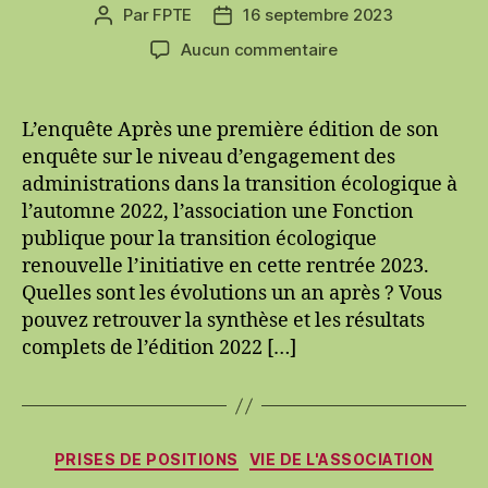
Par
FPTE
16 septembre 2023
Auteur
Date
de
de
sur
Aucun commentaire
l’article
l’article
Nouvelle
édition
du
L’enquête Après une première édition de son
baromètre
enquête sur le niveau d’engagement des
d’une
administrations dans la transition écologique à
FPTE
l’automne 2022, l’association une Fonction
auprès
publique pour la transition écologique
des
renouvelle l’initiative en cette rentrée 2023.
agents
publics
Quelles sont les évolutions un an après ? Vous
sur
pouvez retrouver la synthèse et les résultats
la
complets de l’édition 2022 […]
prise
en
compte
de
Catégories
l’urgence
PRISES DE POSITIONS
VIE DE L'ASSOCIATION
environnementale