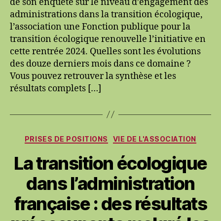
de son enquête sur le niveau d’engagement des
d’une
administrations dans la transition écologique,
FPTE
l’association une Fonction publique pour la
auprès
transition écologique renouvelle l’initiative en
des
cette rentrée 2024. Quelles sont les évolutions
agents
publics
des douze derniers mois dans ce domaine ?
sur
Vous pouvez retrouver la synthèse et les
la
résultats complets […]
prise
en
compte
de
Catégories
l’urgence
PRISES DE POSITIONS
VIE DE L'ASSOCIATION
environnementale
La transition écologique
dans
l’action
dans l’administration
publique
française : des résultats